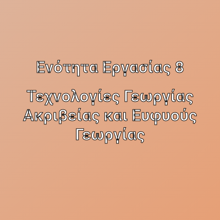
Ενότητα Εργασίας 8
Τεχνολογίες Γεωργίας
Ακριβείας και Ευφυούς
Γεωργίας